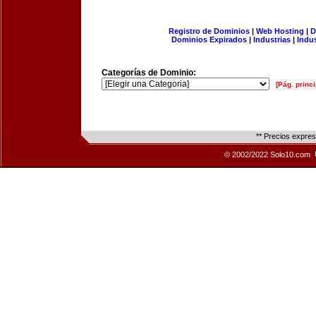
Registro de Dominios
|
Web Hosting
|
D
Dominios Expirados
|
Industrias
|
Indu
Categorías de Dominio:
[Pág. princi
** Precios expre
© 2002/2022 Solo10.com