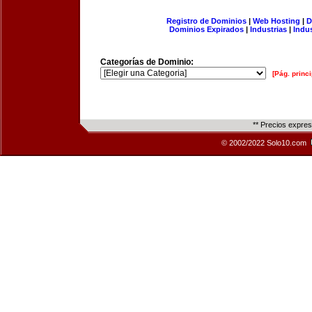
Registro de Dominios
|
Web Hosting
|
D
Dominios Expirados
|
Industrias
|
Indu
Categorías de Dominio:
[Pág. princi
** Precios expre
© 2002/2022 Solo10.com