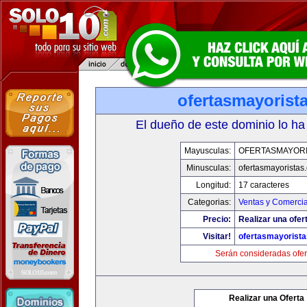
ofertasmayorist
El dueño de este dominio lo ha
Mayusculas:
OFERTASMAYORI
Minusculas:
ofertasmayoristas
Longitud:
17 caracteres
Categorias:
Ventas y Comercia
Precio:
Realizar una ofer
Visitar!
ofertasmayorist
Serán consideradas ofer
Realizar una Oferta