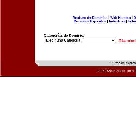
Registro de Dominios
|
Web Hosting
|
D
Dominios Expirados
|
Industrias
|
Indu
Categorías de Dominio:
[Pág. princi
** Precios expre
© 2002/2022 Solo10.com