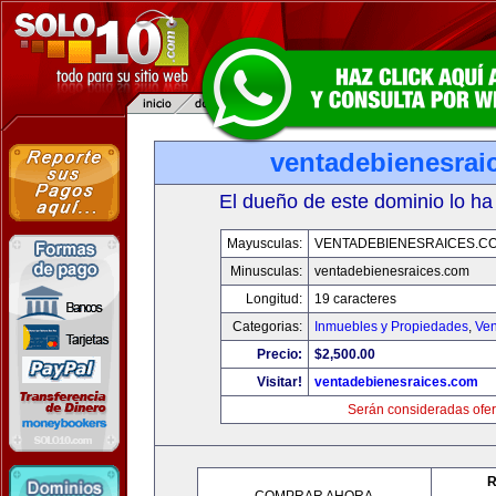
ventadebienesrai
El dueño de este dominio lo ha
Mayusculas:
VENTADEBIENESRAICES.C
Minusculas:
ventadebienesraices.com
Longitud:
19 caracteres
Categorias:
Inmuebles y Propiedades
,
Ven
Precio:
$2,500.00
Visitar!
ventadebienesraices.com
Serán consideradas ofer
R