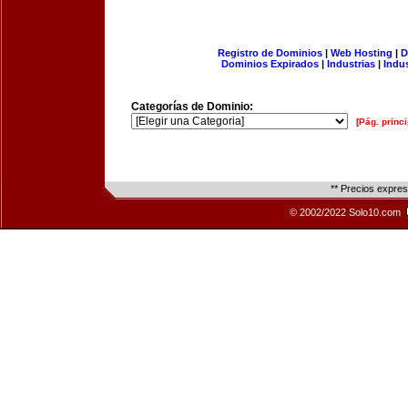
Registro de Dominios
|
Web Hosting
|
D
Dominios Expirados
|
Industrias
|
Indu
Categorías de Dominio:
[Pág. princi
** Precios expre
© 2002/2022 Solo10.com