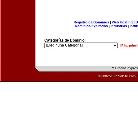
Registro de Dominios
|
Web Hosting
|
D
Dominios Expirados
|
Industrias
|
Indu
Categorías de Dominio:
[Pág. princi
** Precios expre
© 2002/2022 Solo10.com