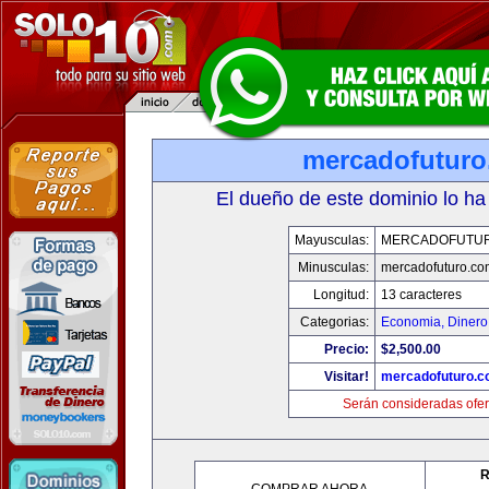
mercadofutur
El dueño de este dominio lo ha
Mayusculas:
MERCADOFUTU
Minusculas:
mercadofuturo.co
Longitud:
13 caracteres
Categorias:
Economia, Dinero
Precio:
$2,500.00
Visitar!
mercadofuturo.
Serán consideradas ofer
R