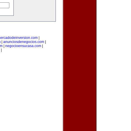
ercadodeinversion.com
|
m
|
anunciosdenegocios.com
|
om
|
negocioensucasa.com
|
|