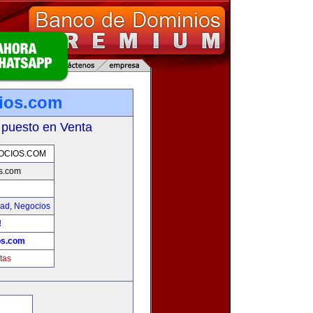
ios.com
 puesto en Venta
OCIOS.COM
s.com
dad
,
Negocios
!
os.com
tas