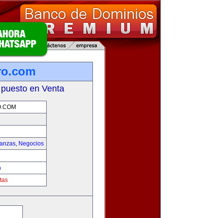
ro.com
 puesto en Venta
O.COM
nanzas
,
Negocios
m
tas