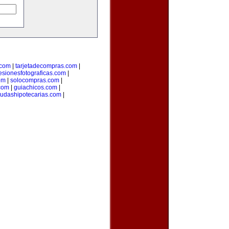
.com
|
tarjetadecompras.com
|
esionesfotograficas.com
|
om
|
solocompras.com
|
com
|
guiachicos.com
|
udashipotecarias.com
|