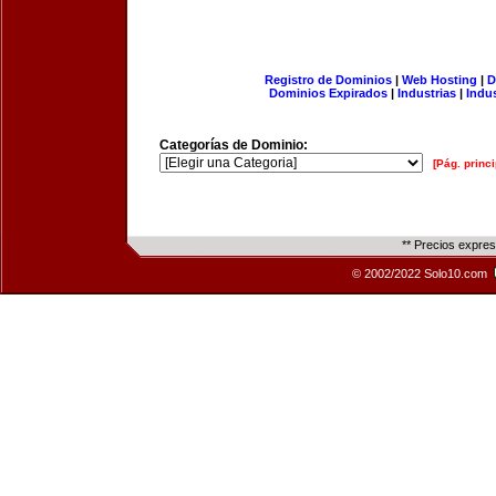
Registro de Dominios
|
Web Hosting
|
D
Dominios Expirados
|
Industrias
|
Indu
Categorías de Dominio:
[Pág. princi
** Precios expre
© 2002/2022 Solo10.com