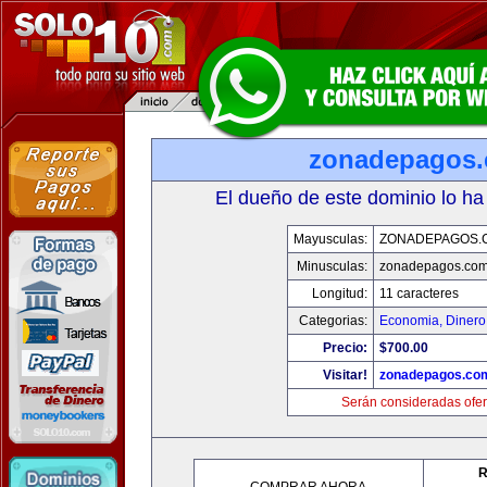
zonadepagos
El dueño de este dominio lo ha
Mayusculas:
ZONADEPAGOS.
Minusculas:
zonadepagos.co
Longitud:
11 caracteres
Categorias:
Economia, Dinero
Precio:
$700.00
Visitar!
zonadepagos.co
Serán consideradas ofer
R