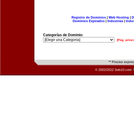
Registro de Dominios
|
Web Hosting
|
D
Dominios Expirados
|
Industrias
|
Indu
Categorías de Dominio:
[Pág. princi
** Precios expre
© 2002/2022 Solo10.com