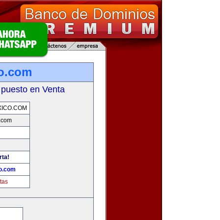
o.com
 puesto en Venta
ICO.COM
.com
rta!
o.com
tas