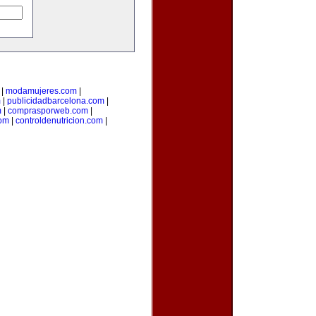
|
modamujeres.com
|
m
|
publicidadbarcelona.com
|
m
|
comprasporweb.com
|
com
|
controldenutricion.com
|