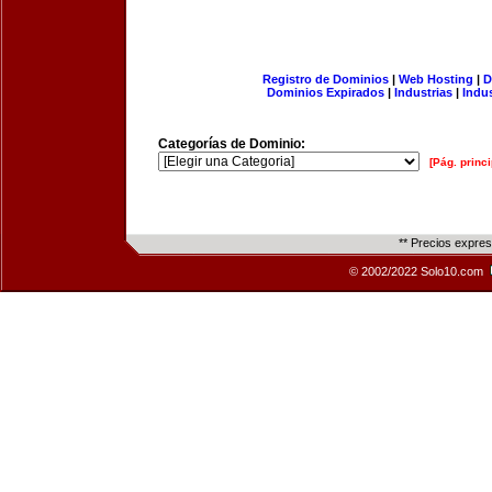
Registro de Dominios
|
Web Hosting
|
D
Dominios Expirados
|
Industrias
|
Indu
Categorías de Dominio:
[Pág. princi
** Precios expre
© 2002/2022 Solo10.com