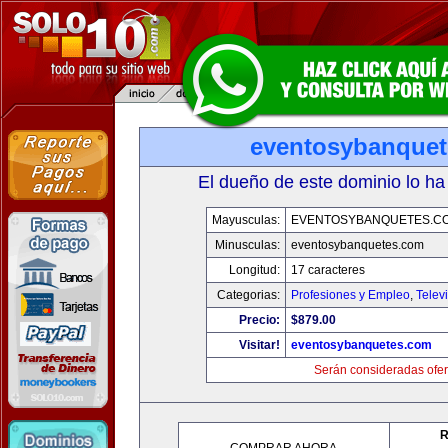
eventosybanque
El dueño de este dominio lo ha
Mayusculas:
EVENTOSYBANQUETES.C
Minusculas:
eventosybanquetes.com
Longitud:
17 caracteres
Categorias:
Profesiones y Empleo
,
Telev
Precio:
$879.00
Visitar!
eventosybanquetes.com
Serán consideradas ofer
R