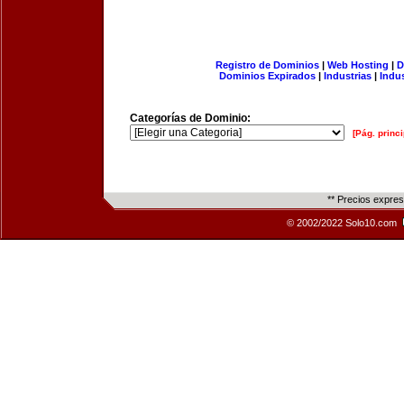
Registro de Dominios
|
Web Hosting
|
D
Dominios Expirados
|
Industrias
|
Indu
Categorías de Dominio:
[Pág. princi
** Precios expre
© 2002/2022 Solo10.com