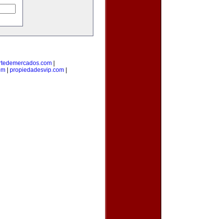
rtedemercados.com
|
om
|
propiedadesvip.com
|