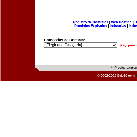
Registro de Dominios
|
Web Hosting
|
D
Dominios Expirados
|
Industrias
|
Indu
Categorías de Dominio:
[Pág. princi
** Precios expre
© 2002/2022 Solo10.com