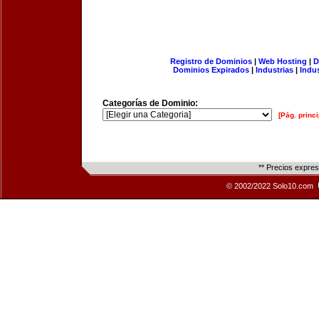
Registro de Dominios
|
Web Hosting
|
D
Dominios Expirados
|
Industrias
|
Indu
Categorías de Dominio:
[Pág. princi
** Precios expre
© 2002/2022 Solo10.com