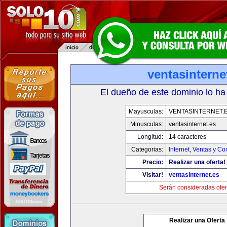
ventasinterne
El dueño de este dominio lo ha
Mayusculas:
VENTASINTERNET.
Minusculas:
ventasinternet.es
Longitud:
14 caracteres
Categorias:
Internet
,
Ventas y Co
Precio:
Realizar una oferta!
Visitar!
ventasinternet.es
Serán consideradas ofer
Realizar una Oferta