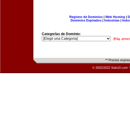
Registro de Dominios
|
Web Hosting
|
D
Dominios Expirados
|
Industrias
|
Indu
Categorías de Dominio:
[Pág. princi
** Precios expre
© 2002/2022 Solo10.com