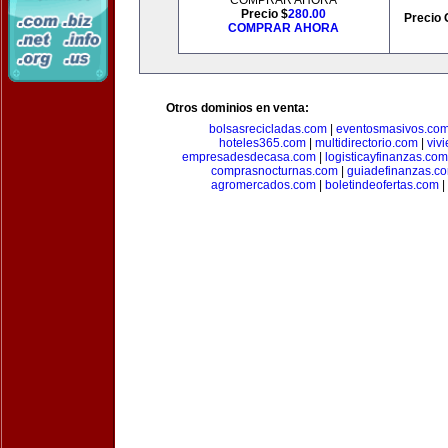
COMPRAR AHORA
Precio $
280.00
Precio 
COMPRAR AHORA
Otros dominios en venta:
bolsasrecicladas.com
|
eventosmasivos.co
hoteles365.com
|
multidirectorio.com
|
viv
empresadesdecasa.com
|
logisticayfinanzas.com
comprasnocturnas.com
|
guiadefinanzas.c
agromercados.com
|
boletindeofertas.com
|