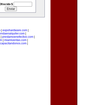
Ofrecido $
m
|
expohardware.com
|
iendaenalquiler.com
|
|
prestamoenefectivo.com
|
om
|
miamiventas.com
|
capacitandonos.com
|