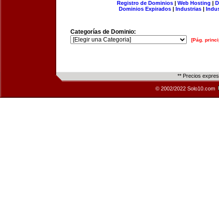
Registro de Dominios
|
Web Hosting
|
D
Dominios Expirados
|
Industrias
|
Indu
Categorías de Dominio:
[Pág. princi
** Precios expre
© 2002/2022 Solo10.com