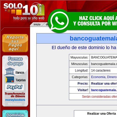
bancoguatemal
El dueño de este dominio lo ha
Mayusculas:
BANCOGUATEMA
Minusculas:
bancoguatemala.
Longitud:
14 caracteres
Categorias:
Economia, Dinero
Precio:
Realizar una ofer
Visitar!
bancoguatemala
Serán consideradas ofer
Realizar una Oferta