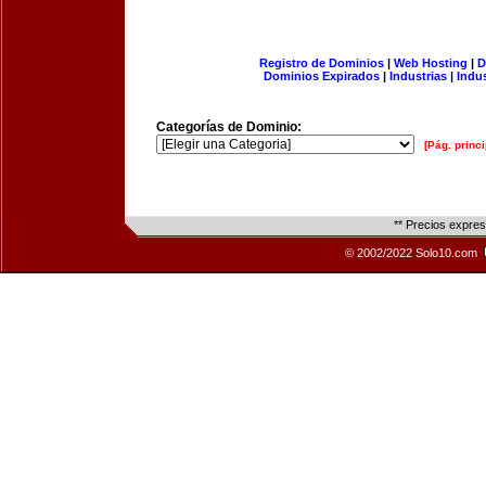
Registro de Dominios
|
Web Hosting
|
D
Dominios Expirados
|
Industrias
|
Indu
Categorías de Dominio:
[Pág. princi
** Precios expre
© 2002/2022 Solo10.com