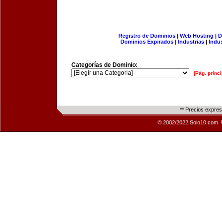
Registro de Dominios
|
Web Hosting
|
D
Dominios Expirados
|
Industrias
|
Indu
Categorías de Dominio:
[Pág. princi
** Precios expre
© 2002/2022 Solo10.com