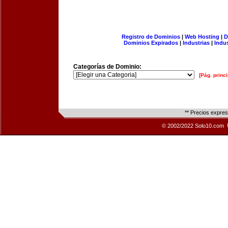
Registro de Dominios
|
Web Hosting
|
D
Dominios Expirados
|
Industrias
|
Indu
Categorías de Dominio:
[Pág. princi
** Precios expre
© 2002/2022 Solo10.com