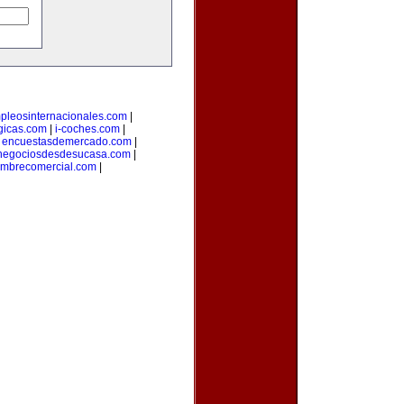
pleosinternacionales.com
|
gicas.com
|
i-coches.com
|
|
encuestasdemercado.com
|
negociosdesdesucasa.com
|
mbrecomercial.com
|