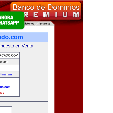
ado.com
 puesto en Venta
RCADO.COM
do.com
 Finanzas
!
ado.com
tas