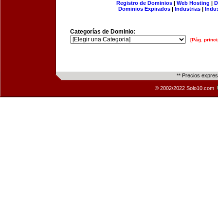
Registro de Dominios
|
Web Hosting
|
D
Dominios Expirados
|
Industrias
|
Indu
Categorías de Dominio:
[Pág. princi
** Precios expre
© 2002/2022 Solo10.com