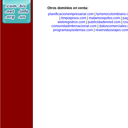
Otros dominios en venta:
planificacionempresarial.com
|
turismocolombiano
|
limpiapisos.com
|
matamosquitos.com
|
pag
webregistros.com
|
publicidadenred.com
|
co
comunidadinternacional.com
|
datoscomerciales
programasysistemas.com
|
reservatusviajes.co