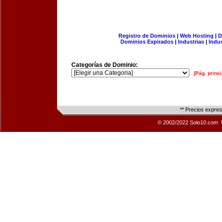
Registro de Dominios
|
Web Hosting
|
D
Dominios Expirados
|
Industrias
|
Indu
Categorías de Dominio:
[Pág. princi
** Precios expre
© 2002/2022 Solo10.com