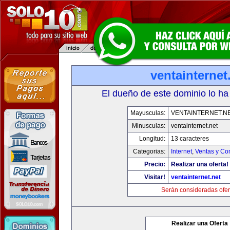
ventainternet
El dueño de este dominio lo ha
Mayusculas:
VENTAINTERNET.N
Minusculas:
ventainternet.net
Longitud:
13 caracteres
Categorias:
Internet
,
Ventas y Co
Precio:
Realizar una oferta!
Visitar!
ventainternet.net
Serán consideradas ofer
Realizar una Oferta