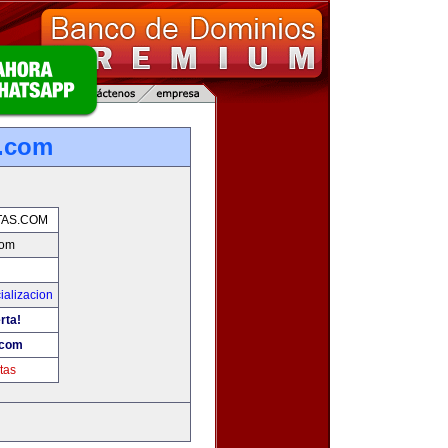
s.com
AS.COM
com
ializacion
rta!
.com
tas