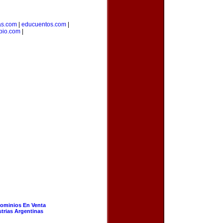
as.com
|
educuentos.com
|
pio.com
|
ominios En Venta
strias Argentinas