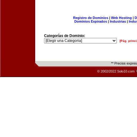
Registro de Dominios
|
Web Hosting
|
D
Dominios Expirados
|
Industrias
|
Indu
Categorías de Dominio:
[Pág. princi
** Precios expre
© 2002/2022 Solo10.com