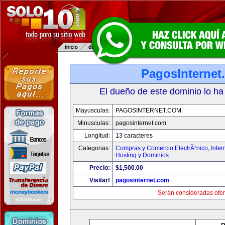
PagosInternet
El dueño de este dominio lo ha
Mayusculas:
PAGOSINTERNET.COM
Minusculas:
pagosinternet.com
Longitud:
13 caracteres
Categorias:
Compras y Comercio ElectrÃ³nico
,
Inter
Hosting y Dominios
Precio:
$1,500.00
Visitar!
pagosinternet.com
Serán consideradas ofer