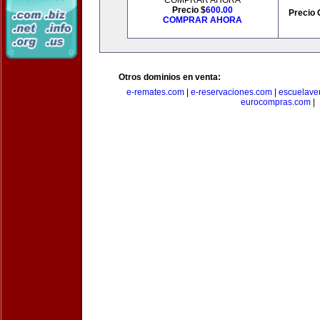
COMPRAR AHORA
Precio $
600.00
Precio 
COMPRAR AHORA
Otros dominios en venta:
e-remates.com
|
e-reservaciones.com
|
escuelave
eurocompras.com
|