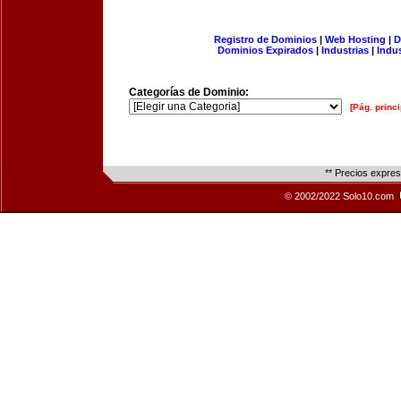
Registro de Dominios
|
Web Hosting
|
D
Dominios Expirados
|
Industrias
|
Indu
Categorías de Dominio:
[Pág. princi
** Precios expre
© 2002/2022 Solo10.com