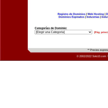
Registro de Dominios
|
Web Hosting
|
D
Dominios Expirados
|
Industrias
|
Indu
Categorías de Dominio:
[Pág. princi
** Precios expre
© 2002/2022 Solo10.com