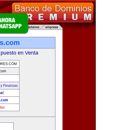
es.com
 puesto en Venta
ORES.COM
.com
 y Finanzas
ta!
s.com
tas