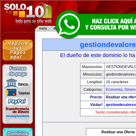
gestiondevalor
El dueño de este dominio lo ha
Mayusculas:
GESTIONDEVAL
Minusculas:
gestiondevalores
Longitud:
16 caracteres
Categorias:
Economia, Dinero
Precio:
Realizar una ofer
Visitar!
gestiondevalore
Serán consideradas ofer
Realizar una Oferta