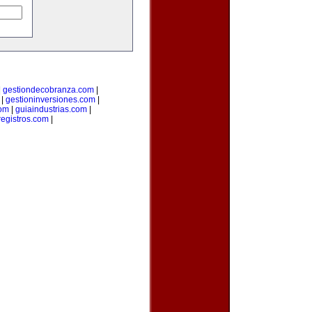
|
gestiondecobranza.com
|
|
gestioninversiones.com
|
om
|
guiaindustrias.com
|
registros.com
|