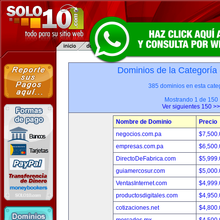
Dominios de la Categoría
385 dominios en esta categ
Mostrando 1 de 150
Ver siguientes 150 >>
Nombre de Dominio
Precio
negocios.com.pa
$7,500
empresas.com.pa
$6,500
DirectoDeFabrica.com
$5,999
guiamercosur.com
$5,000
VentasInternet.com
$4,999
productosdigitales.com
$4,950
cotizaciones.net
$4,800