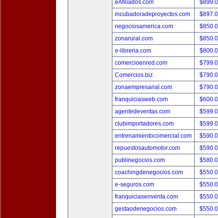
eAfiliados.com
$899.
incubadoradeproyectos.com
$897.
negociosamerica.com
$850.
zonarural.com
$850.
e-libreria.com
$800.
comercioenred.com
$799.
Comercios.biz
$790.
zonaempresarial.com
$790.
franquiciasweb.com
$600.
agentedeventas.com
$599.
clubimportadores.com
$599.
entrenamientocomercial.com
$590.
repuestosautomotor.com
$590.
publinegocios.com
$580.
coachingdenegocios.com
$550.
e-seguros.com
$550.
franquiciasenventa.com
$550.
gestaodenegocios.com
$550.