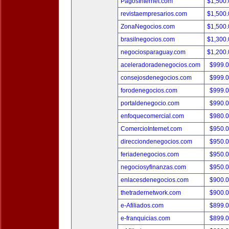
PagosInternet.com
$1,500
revistaempresarios.com
$1,500
ZonaNegocios.com
$1,500
brasilnegocios.com
$1,300
negociosparaguay.com
$1,200
aceleradoradenegocios.com
$999.
consejosdenegocios.com
$999.
forodenegocios.com
$999.
portaldenegocio.com
$990.
enfoquecomercial.com
$980.
ComercioInternet.com
$950.
direcciondenegocios.com
$950.
feriadenegocios.com
$950.
negociosyfinanzas.com
$950.
enlacesdenegocios.com
$900.
thetradernetwork.com
$900.
e-Afiliados.com
$899.
e-franquicias.com
$899.