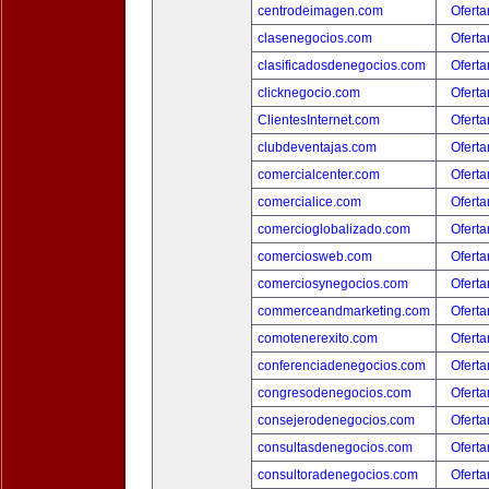
centrodeimagen.com
Oferta
clasenegocios.com
Oferta
clasificadosdenegocios.com
Oferta
clicknegocio.com
Oferta
ClientesInternet.com
Oferta
clubdeventajas.com
Oferta
comercialcenter.com
Oferta
comercialice.com
Oferta
comercioglobalizado.com
Oferta
comerciosweb.com
Oferta
comerciosynegocios.com
Oferta
commerceandmarketing.com
Oferta
comotenerexito.com
Oferta
conferenciadenegocios.com
Oferta
congresodenegocios.com
Oferta
consejerodenegocios.com
Oferta
consultasdenegocios.com
Oferta
consultoradenegocios.com
Oferta