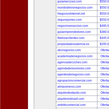
guiamercosul.com
$550.
mundodelosnegocios.com
$550.
NegociosInternet.net
$550.
seguropymes.com
$550.
negociosenaccion.com
$495.
guiaemprendedores.com
$380.
fidelizarclientes.com
$345.
propiedadesvalencia.es
$295.
abcnegocios.com
Oferta
academiadenegocios.com
Oferta
agenciadecoches.com
Oferta
agendadereuniones.com
Oferta
agentesdenegocios.com
Oferta
agrupacioncomercial.com
Oferta
almaceneros.com
Oferta
alquilerdestands.com
Oferta
alquileresbrasil.com
Oferta
ambitocomercial.com
Oferta