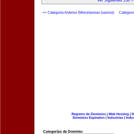
Ver Siguientes 150 >
<< Categoria Anterior (Miscelaneas (varios))
Categori
Registro de Dominios
|
Web Hosting
|
D
Dominios Expirados
|
Industrias
|
Indu
Categorías de Dominio: