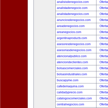
analisisdenegocios.com
Oferta
analistadenegocio.com
Oferta
analistadenegocios.com
Oferta
anunciosdenegocios.com
Oferta
areadenegocios.com
Oferta
areanegocios.com
Oferta
argentinaproducts.com
Oferta
asesoresdenegocios.com
Oferta
asesoriasdenegocios.com
Oferta
atencionalpublico.com
Oferta
atenciondeclientes.com
Oferta
bolsascomerciales.com
Oferta
bolsasindustriales.com
Oferta
buscapyme.com
Oferta
cafedemaquina.com
Oferta
calidadyprecio.com
Oferta
catalogoscomerciales.com
Oferta
centralnegocios.com
Oferta