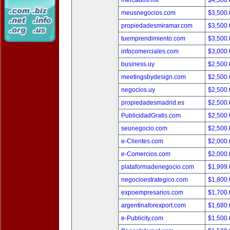
mercados.mx
$4,500
meusnegocios.com
$3,500
propiedadesmiramar.com
$3,500
tuemprendimiento.com
$3,500
infocomerciales.com
$3,000
business.uy
$2,500
meetingsbydesign.com
$2,500
negocios.uy
$2,500
propiedadesmadrid.es
$2,500
PublicidadGratis.com
$2,500
seunegocio.com
$2,500
e-Clientes.com
$2,000
e-Comercios.com
$2,000
plataformadenegocio.com
$1,999
negocioestrategico.com
$1,800
expoempresarios.com
$1,700
argentinaforexport.com
$1,680
e-Publicity.com
$1,500