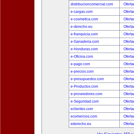
distribucioncomercial.com
Oferta
e-cargas.com
Oferta
e-cosmetica.com
Oferta
e-derecho.eu
Oferta
e-franquicia.com
Oferta
e-Ganaderia.com
Oferta
e-Honduras.com
Oferta
e-Oficina.com
Oferta
e-pago.com
Oferta
e-precios.com
Oferta
e-presupuestos.com
Oferta
e-Productos.com
Oferta
e-proveedores.com
Oferta
e-Seguridad.com
Oferta
eclientes.com
Oferta
ecomercios.com
Oferta
ederecho.eu
Oferta