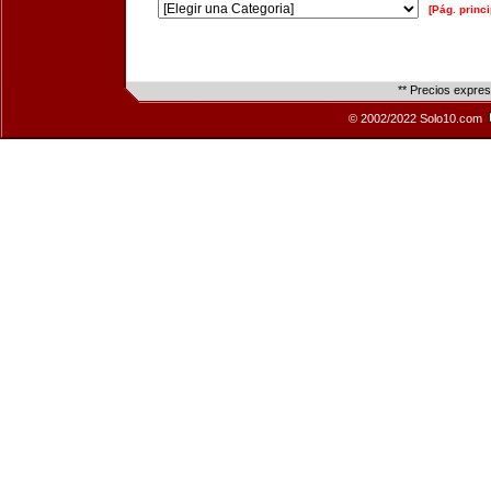
[Pág. princi
** Precios expre
© 2002/2022 Solo10.com