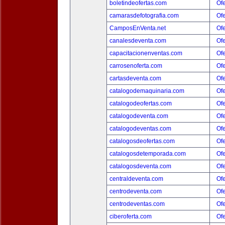
boletindeofertas.com
Ofe
camarasdefotografia.com
Ofe
CamposEnVenta.net
Ofe
canalesdeventa.com
Ofe
capacitacionenventas.com
Ofe
carrosenoferta.com
Ofe
cartasdeventa.com
Ofe
catalogodemaquinaria.com
Ofe
catalogodeofertas.com
Ofe
catalogodeventa.com
Ofe
catalogodeventas.com
Ofe
catalogosdeofertas.com
Ofe
catalogosdetemporada.com
Ofe
catalogosdeventa.com
Ofe
centraldeventa.com
Ofe
centrodeventa.com
Ofe
centrodeventas.com
Ofe
ciberoferta.com
Ofe