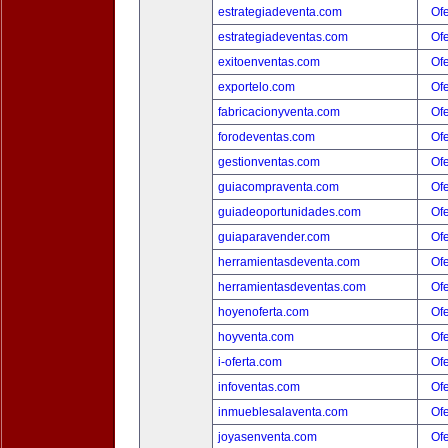
estrategiadeventa.com
Ofe
estrategiadeventas.com
Ofe
exitoenventas.com
Ofe
exportelo.com
Ofe
fabricacionyventa.com
Ofe
forodeventas.com
Ofe
gestionventas.com
Ofe
guiacompraventa.com
Ofe
guiadeoportunidades.com
Ofe
guiaparavender.com
Ofe
herramientasdeventa.com
Ofe
herramientasdeventas.com
Ofe
hoyenoferta.com
Ofe
hoyventa.com
Ofe
i-oferta.com
Ofe
infoventas.com
Ofe
inmueblesalaventa.com
Ofe
joyasenventa.com
Ofe