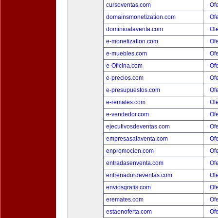
cursoventas.com
Ofe
domainsmonetization.com
Ofe
dominioalaventa.com
Ofe
e-monetization.com
Ofe
e-muebles.com
Ofe
e-Oficina.com
Ofe
e-precios.com
Ofe
e-presupuestos.com
Ofe
e-remates.com
Ofe
e-vendedor.com
Ofe
ejecutivosdeventas.com
Ofe
empresasalaventa.com
Ofe
enpromocion.com
Ofe
entradasenventa.com
Ofe
entrenadordeventas.com
Ofe
enviosgratis.com
Ofe
eremates.com
Ofe
estaenoferta.com
Ofe