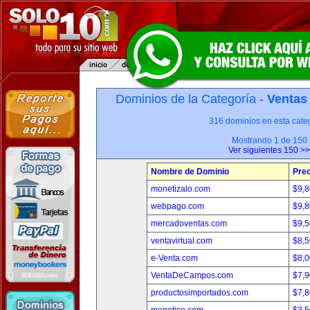
Dominios de la Categoría -
Ventas
316 dominios en esta categ
Mostrando 1 de 150
Ver siguientes 150 >>
Nombre de Dominio
Prec
monetizalo.com
$9,
webpago.com
$9,
mercadoventas.com
$9,
ventavirtual.com
$8,
e-Venta.com
$8,
VentaDeCampos.com
$7,
productosimportados.com
$7,