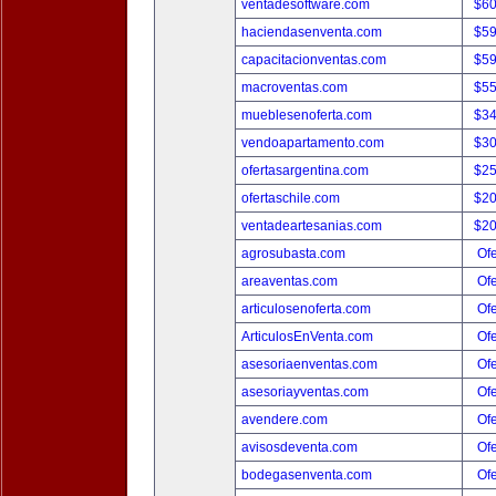
ventadesoftware.com
$6
haciendasenventa.com
$5
capacitacionventas.com
$5
macroventas.com
$5
mueblesenoferta.com
$3
vendoapartamento.com
$3
ofertasargentina.com
$2
ofertaschile.com
$2
ventadeartesanias.com
$2
agrosubasta.com
Ofe
areaventas.com
Ofe
articulosenoferta.com
Ofe
ArticulosEnVenta.com
Ofe
asesoriaenventas.com
Ofe
asesoriayventas.com
Ofe
avendere.com
Ofe
avisosdeventa.com
Ofe
bodegasenventa.com
Ofe