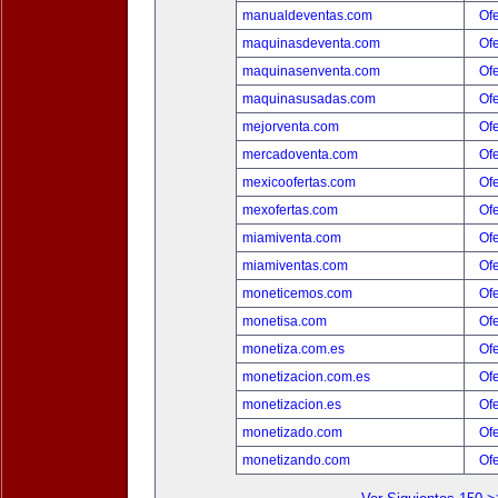
manualdeventas.com
Ofe
maquinasdeventa.com
Ofe
maquinasenventa.com
Ofe
maquinasusadas.com
Ofe
mejorventa.com
Ofe
mercadoventa.com
Ofe
mexicoofertas.com
Ofe
mexofertas.com
Ofe
miamiventa.com
Ofe
miamiventas.com
Ofe
moneticemos.com
Ofe
monetisa.com
Ofe
monetiza.com.es
Ofe
monetizacion.com.es
Ofe
monetizacion.es
Ofe
monetizado.com
Ofe
monetizando.com
Ofe