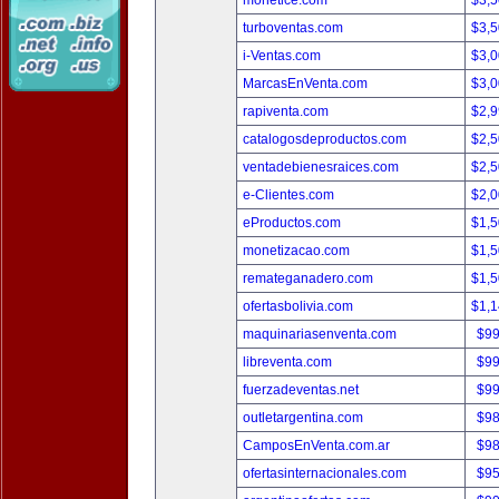
monetice.com
$3,
turboventas.com
$3,
i-Ventas.com
$3,
MarcasEnVenta.com
$3,
rapiventa.com
$2,
catalogosdeproductos.com
$2,
ventadebienesraices.com
$2,
e-Clientes.com
$2,
eProductos.com
$1,
monetizacao.com
$1,
remateganadero.com
$1,
ofertasbolivia.com
$1,
maquinariasenventa.com
$9
libreventa.com
$9
fuerzadeventas.net
$9
outletargentina.com
$9
CamposEnVenta.com.ar
$9
ofertasinternacionales.com
$9